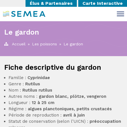
Élus & Partenaires
Carte Interactive
Le gardon
Accueil
»
Les poissons
»
Le gardon
Fiche descriptive du gardon
Famille :
Cyprinidae
Genre :
Rutilus
Nom :
Rutilus rutilus
Autres noms :
gardon blanc, plötze, vengeron
Longueur :
12 à 25 cm
Régime :
algues planctoniques, petits crustacés
Période de reproduction :
avril à juin
Statut de conservation (selon l’UICN) :
préoccupation