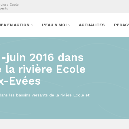
ivière Ecole,
uents
EA EN ACTION
L'EAU & MOI
ACTUALITÉS
PÉDAG
-juin 2016 dans
 la rivière Ecole
ux-Evées
ans les bassins versants de la rivière Ecole et