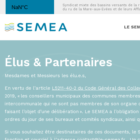
Syndicat mixte des bassins versants de la r
du ru de la Mare-aux-Evées et de leurs Affl
LE SEM
Élus & Partenaires
Mesdames et Messieurs les élu.e.s,
En vertu de l’article
L5211-40-2 du Code Général des Collect
2019, « les conseillers municipaux des communes membres
intercommunale qui ne sont pas membres de son organe dé
faisant l’objet d’une délibération ». Le SEMEA a l’obligatio
ordres du jour de ses bureaux et comités syndicaux, ainsi
Si vous souhaitez être destinataires de ces documents, le
fonction et courriel à l’adresse
contact@le-semea.fr
. Un c