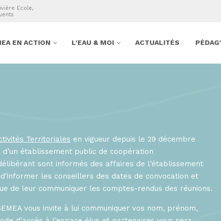
ivière Ecole,
uents
EA EN ACTION
L'EAU & MOI
ACTUALITÉS
PÉDAG
ivités Territoriales
en vigueur depuis le 29 décembre
 d’un établissement public de coopération
libérant sont informés des affaires de l’établissement
n d’informer les conseillers des dates de convocation et
 que de leur communiquer les comptes-rendus des réunions.
 SEMEA vous invite à lui communiquer vos nom, prénom,
ode d’accès à l’espace élus et partenaires vous sera