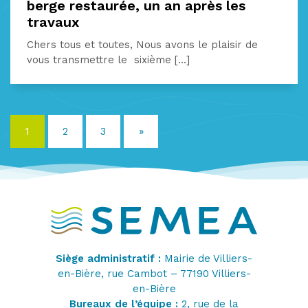
berge restaurée, un an après les
travaux
Chers tous et toutes, Nous avons le plaisir de
vous transmettre le sixième [...]
1
2
3
»
Siège administratif :
Mairie de Villiers-
en-Bière, rue Cambot – 77190 Villiers-
en-Bière
Bureaux de l’équipe :
2, rue de la