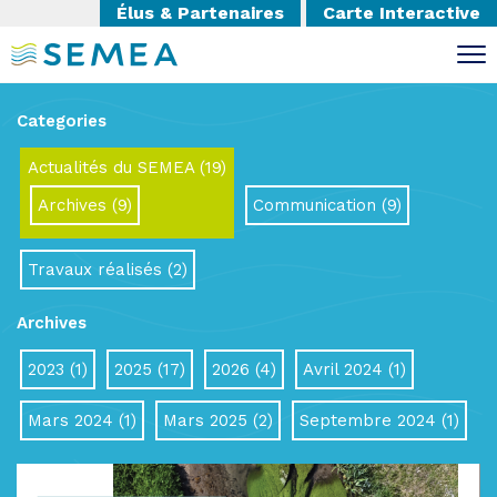
Élus & Partenaires
Carte Interactive
Categories
Actualités du SEMEA
(19)
Archives
(9)
Communication
(9)
Travaux réalisés
(2)
Archives
2023
(1)
2025
(17)
2026
(4)
Avril 2024
(1)
Mars 2024
(1)
Mars 2025
(2)
Septembre 2024
(1)