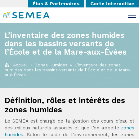
Élus & Partenaires
Carte Interactive
L’inventaire des zones humides
dans les bassins versants de
l’École et de la Mare-aux-Évées
Accueil
»
Zones Humides
»
L’inventaire des zones
humides dans les bassins versants de l’École et de la Mare-
aux-Évées
Définition, rôles et intérêts des
zones humides
Le SEMEA est chargé de la gestion des cours d’eau et
des milieux naturels associés et que l’on appelle
zones
humides
. Selon le code de l’environnement, les zones