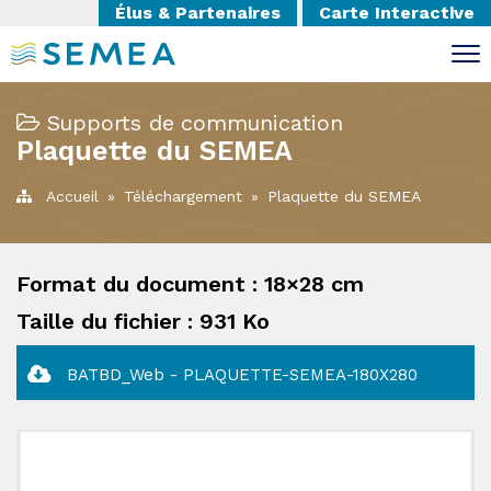
Élus & Partenaires
Carte Interactive
Supports de communication
Plaquette du SEMEA
Accueil
»
Téléchargement
»
Plaquette du SEMEA
Format du document : 18×28 cm
Taille du fichier : 931 Ko
BATBD_Web - PLAQUETTE-SEMEA-180X280
Imprimer la page