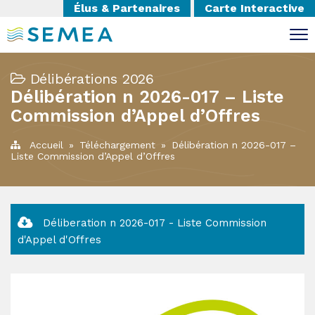
Élus & Partenaires
Carte Interactive
Délibérations 2026
Délibération n 2026-017 – Liste
Commission d’Appel d’Offres
Accueil
»
Téléchargement
»
Délibération n 2026-017 –
Liste Commission d’Appel d’Offres
Déliberation n 2026-017 - Liste Commission
d'Appel d'Offres
Imprimer la page