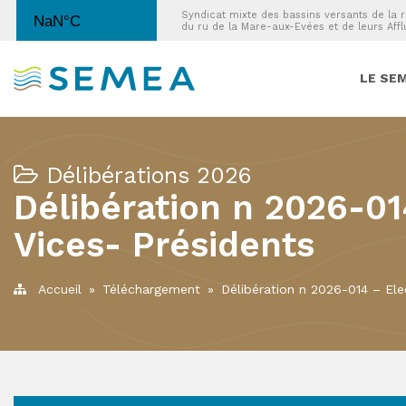
Syndicat mixte des bassins versants de la r
du ru de la Mare-aux-Evées et de leurs Affl
LE SEM
Délibérations 2026
Délibération n 2026-01
Vices- Présidents
Accueil
»
Téléchargement
»
Délibération n 2026-014 – Ele