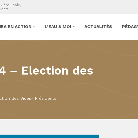
ivière Ecole,
uents
EA EN ACTION
L'EAU & MOI
ACTUALITÉS
PÉDAG
4 – Election des
ction des Vices- Présidents