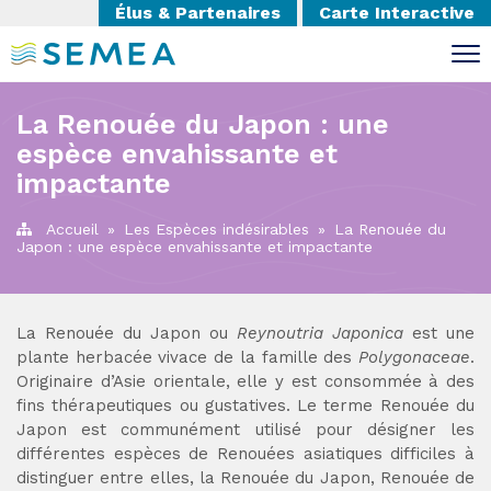
Élus & Partenaires
Carte Interactive
La Renouée du Japon : une
espèce envahissante et
impactante
Accueil
»
Les Espèces indésirables
»
La Renouée du
Japon : une espèce envahissante et impactante
La Renouée du Japon ou
Reynoutria Japonica
est une
plante herbacée vivace de la famille des
Polygonaceae
.
Originaire d’Asie orientale, elle y est consommée à des
fins thérapeutiques ou gustatives. Le terme Renouée du
Japon est communément utilisé pour désigner les
différentes espèces de Renouées asiatiques difficiles à
distinguer entre elles, la Renouée du Japon, Renouée de